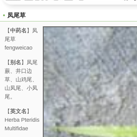
凤尾草
【
中药名
】凤
尾草
fengweicao
【
别名
】凤尾
蕨、井口边
草、山鸡尾、
山凤尾、小凤
尾。
【
英文名
】
Herba Pteridis
Multifidae