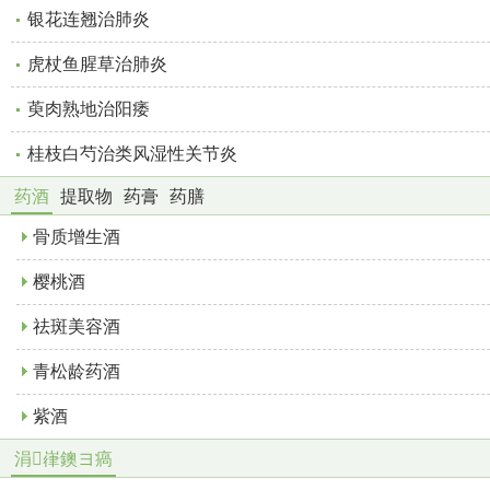
银花连翘治肺炎
虎杖鱼腥草治肺炎
萸肉熟地治阳痿
桂枝白芍治类风湿性关节炎
药酒
提取物
药膏
药膳
骨质增生酒
樱桃酒
祛斑美容酒
青松龄药酒
紫酒
涓嵂鐭ヨ瘑