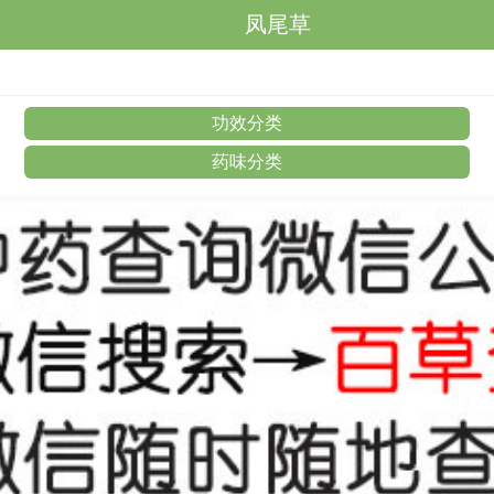
凤尾草
功效分类
药味分类