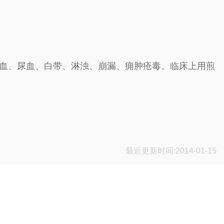
便血、尿血、白带、淋浊、崩漏、痈肿疮毒。临床上用煎
最近更新时间:2014-01-15