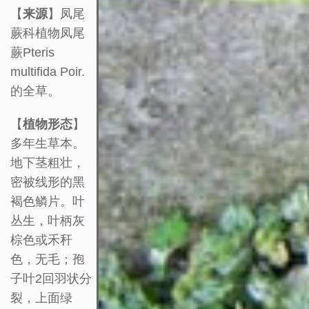
【
来源
】凤尾
蕨科植物凤尾
蕨Pteris
multifida Poir.
的全草。
【
植物形态
】
多年生草本。
地下茎粗壮，
密被线形的黑
褐色鳞片。叶
丛生，叶柄灰
棕色或禾秆
色，无毛；孢
子叶2回羽状分
裂，上面绿