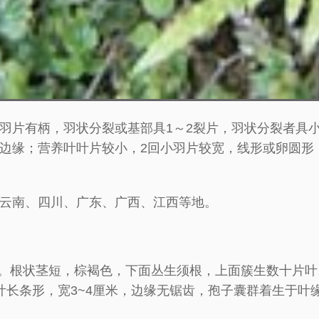
羽片有柄，羽状分裂或基部具1～2裂片，羽状分裂者具
边缘；营养叶叶片较小，2回小羽片较宽，线形或卵圆形
云南、四川、广东、广西、江西等地。
厘米。根状茎短，棕褐色，下面丛生须根，上面簇生数十片
长条形，宽3~4厘米，边缘无锯齿，孢子囊群着生于叶