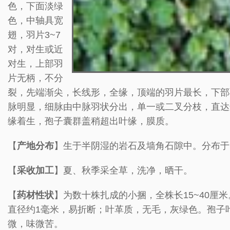
色，下面淡绿
色，中轴具宽
翅，羽片3~7
对，对生或近
对生，上部羽
片无柄，不分
裂，先端渐尖，长线形，全缘，顶端的羽片最长，下部
脉明显，细脉由中脉羽状分出，单一或二叉分枝，直达
缘着生，孢子囊群盖稍超出叶缘，膜质。
【
产地分布
】生于半阴湿的岩石及墙角石隙中。分布于
【
采收加工
】夏、秋季采全草，洗净，晒干。
【
药材性状
】为数十株扎成的小捆，全株长15~40
直径约1毫米，易折断；叶革质，无毛，灰绿色。孢子叶
微，味微苦。