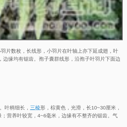
小羽片数枚，长线形，小羽片在叶轴上亦下延成翅，叶
，边缘均有锯齿。孢子囊群线形，沿孢子叶羽片下面边
叶。叶柄细长，
三棱
形，棕黄色，光滑，长10~30厘米，
缘；营养叶较宽，4~6毫米，边缘有不整齐的锯齿。气