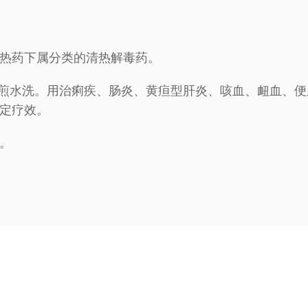
热药下属分类的清热解毒药。
敷或煎水洗。用治痢疾、肠炎、黄疸型肝炎、咳血、衄血、
定疗效。
。