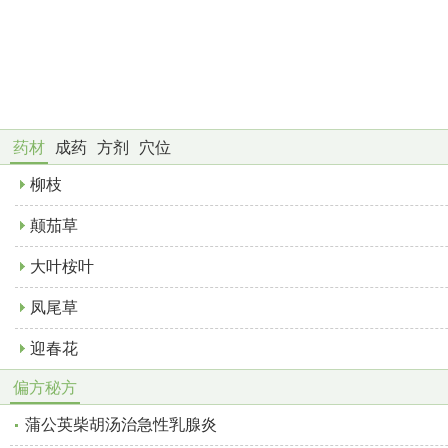
药材
成药
方剂
穴位
柳枝
颠茄草
大叶桉叶
凤尾草
迎春花
偏方秘方
蒲公英柴胡汤治急性乳腺炎