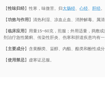
【
性味归经
】性寒，味微苦。归
大肠经
、
心经
、
肝经
。
【
功效与作用
】清热利湿、凉血止血、消肿解毒。属清
【
临床应用
】用量15~60克，煎服；外用适量，捣
剂治疗急性菌痢、传染性肝炎、伤寒和胆道疾患均有一
【
主要成分
】含黄酮类、甾醇、内酯、酯类和酚性成分
【
使用禁忌
】虚寒证忌服。