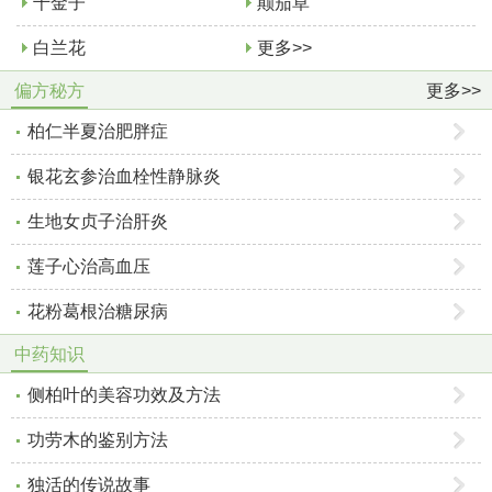
千金子
颠茄草
白兰花
更多>>
偏方秘方
更多>>
柏仁半夏治肥胖症
银花玄参治血栓性静脉炎
生地女贞子治肝炎
莲子心治高血压
花粉葛根治糖尿病
中药知识
侧柏叶的美容功效及方法
功劳木的鉴别方法
独活的传说故事