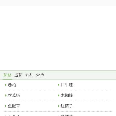
药材
成药
方剂
穴位
卷柏
川牛膝
丝瓜络
木蝴蝶
鱼腥草
红药子