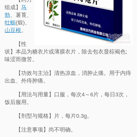
组成】
马
勃
、薯莨、
牡蛎
(煅)、
山豆根
。
【性
状】本品为糖衣片或薄膜衣片，除去包衣显棕褐色;
味涩而微苦。
【功效与主治】清热凉血，消肿止痛。用于内痔
出血、外痔肿痛。
【用法与用量】口服，每次4～6片，每日3次，
饭后服用。
【剂型与规格】片，每片0.3g。
【注意事项】尚不明确。