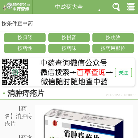
中成药大全
按条件查中药
按归经
按拼音
按功效
按药性
按药味
按药用部位
消肿痔疮片
2016-12-19 16:09:56
【药
名】消肿痔
疮片
【药方