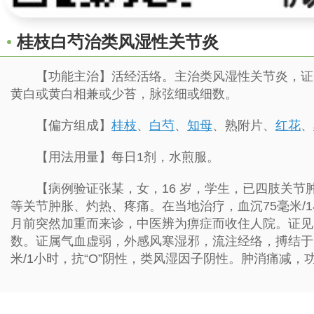
桂枝白芍治类风湿性关节炎
【功能主治】活经活络。主治类风湿性关节炎，证见
黄白或黄白相兼或少苔，脉弦细或细数。
【偏方组成】
桂枝
、
白芍
、
知母
、熟附片、
红花
、
【用法用量】每日1剂，水煎服。
【病例验证张某，女，16 岁，学生，已四肢关节肿
等关节肿胀、灼热、疼痛。在当地治疗，血沉75毫米/1
月前突然加重而来诊，中医辨为痹症而收住人院。证见
数。证属气血虚弱，外感风寒湿邪，流注经络，搏结于
米/1小时，抗“O”阴性，类风湿因子阴性。肿消痛减