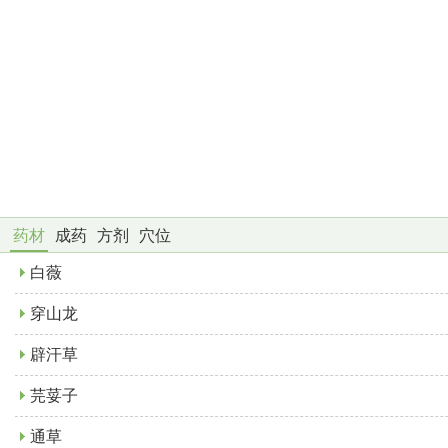
药材
成药
方剂
穴位
白薇
穿山龙
辟汗草
芫荽子
通草