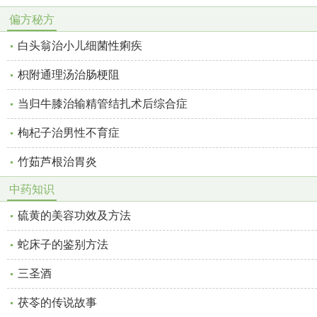
偏方秘方
白头翁治小儿细菌性痢疾
枳附通理汤治肠梗阻
当归牛膝治输精管结扎术后综合症
枸杞子治男性不育症
竹茹芦根治胃炎
中药知识
硫黄的美容功效及方法
蛇床子的鉴别方法
三圣酒
茯苓的传说故事