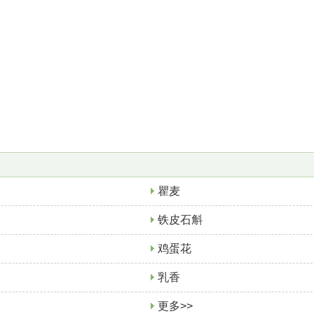
瞿麦
铁皮石斛
鸡蛋花
乳香
更多>>