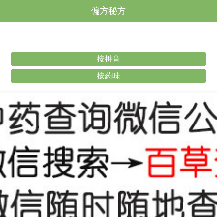
偏方秘方
按拼音
按药味