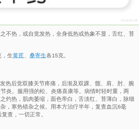
2014-02-28
之不热，或自觉发热，全身低热或热象不显，舌红、苔
克，生
黄芪
、
桑寄生
各15克。
冒发热后觉双膝关节疼痛，后渐及双踝、髋、肩、肘、腕
湿性关节炎。服用强的松、炎痛喜康等。病情时轻时重，两
触之灼热，肌肉萎缩，面色帝白，舌淡红、苔薄白，脉细
杂，寒热错杂之候。用本方治疗半年，复查血沉6毫
后复查，一切正常。