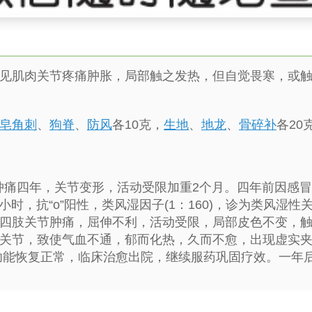
肌肉关节疼痛肿胀，局部触之发热，但自觉畏寒，或触
皂角刺
、
狗脊
、
防风
各10克，
生地
、
地龙
、
骨碎补
各20
痛四年，关节变形，活动受限加重2个月。四年前因感
小时，抗“o”阳性，类风湿因子(1：160)，诊为类风
四肢关节肿痛，屈伸不利，活动受限，局部皮色不变，
关节，致使气血不通，郁而化热，久而不愈，出现虚实夹
，功能恢复正常，临床治愈出院，继续服药巩固疗效。一年