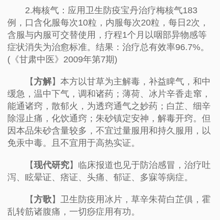
2.梅核气：应用卫生防疫宝丹治疗梅核气183
例，口含化服每次10粒，内服每次20粒，每日2次，
含服与内服可交替使用，疗程1个月以咽部异物感等
症状消失为治愈标准。结果：治疗总有效率96.7%。
(《甘肃中医》2009年第7期)
【
方解
】本方以甘草为主解毒，补益睥气，和中
缓急，温中下气，调和诸药；薄荷、冰片辛香走窜，
能通诸窍，散郁火，为透窍通气之妙药；白芷、细辛
除湿止痛，化饮通窍；朱砂镇定安神，解毒开窍。但
因本品朱砂含量较多，不宜过量服用和持久服用，以
免汞中毒。且不宜用于高热实证。
【
现代研究
】临床报道也见于防治感冒，治疗吐
泻、眩晕证、痞证、头痛、郁证、多寐等病症。
【
方歌
】卫生防疫用冰片，草辛朱荷白芷俱，霍
乱转筋诸腹痛，一切痧症用有功。