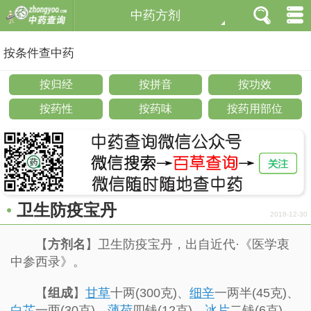
中药方剂
按条件查中药
按归经
按拼音
按功效
按药性
按药味
按药用部位
卫生防疫宝丹
2018-12-30
【
方剂名
】卫生防疫宝丹，出自近代·《医学衷
中参西录》。
【
组成
】
甘草
十两(300克)、
细辛
一两半(45克)、
白芷
一两(30克)、
薄荷
四钱(12克)、
冰片
二钱(6克)、