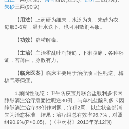
朱砂
三两(90克)。
【
用法
】上药研为细末，水泛为丸，朱砂为衣。
每服3-6克，温开水送下。也可用散剂吞服。
【
功效
】辟秽解毒。
【
主治
】主治霍乱吐泻转筋，下痢腹痛，各种痧
证，苔薄白，脉数有力。
【
临床医案
】临床主要用于治疗顽固性呃逆、梅
核气等病症。
1.顽固性呃逆：卫生防疫宝丹联合盐酸利多卡因
静脉滴注治疗顽固性呃逆30例，与单纯盐酸利多卡因
静脉滴注治疗33例作对照，疗程2周。以症状全部消
失为治愈标准。结果：治疗组总有效率96.7%，对照
组90.9%(P<0.05)。(《中药材》2013年第12期)