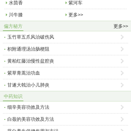
水茴香
紫河车
川牛膝
更多>>
偏方秘方
更多>>
玉竹草五爪风治破伤风
枳附通理汤治肠梗阻
黄柏红藤治慢性盆腔炎
紫草青蒿治功血
甘遂大戟治小儿肺炎
中药知识
细辛美容功效及方法
白蔹的美容功效及方法