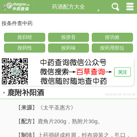
药酒配方大全
按条件查中药
按归经
按拼音
按功效
按药性
按药味
按药用部位
鹿附补阳酒
2016-04-05 19:56:38
【
来源
】《太平圣惠方》
【
配方
】鹿角片200g，熟附片30g。
【
制法
】上药捣研成租屑，纱布袋装之，扎口，