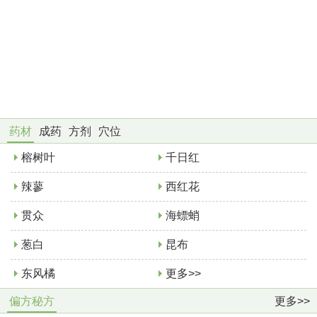
药材
成药
方剂
穴位
榕树叶
千日红
辣蓼
西红花
贯众
海螵蛸
葱白
昆布
东风橘
更多>>
偏方秘方
更多>>