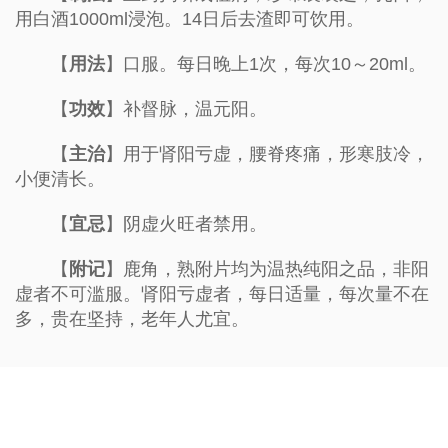
用白酒1000ml浸泡。14日后去渣即可饮用。
【
用法
】口服。每日晚上1次，每次10～20ml。
【
功效
】补督脉，温元阳。
【
主治
】用于肾阳亏虚，腰脊疼痛，形寒肢冷，
小便清长。
【
宜忌
】阴虚火旺者禁用。
【
附记
】鹿角，熟附片均为温热纯阳之品，非阳
虚者不可滥服。肾阳亏虚者，每日适量，每次量不在
多，贵在坚持，老年人尤宜。